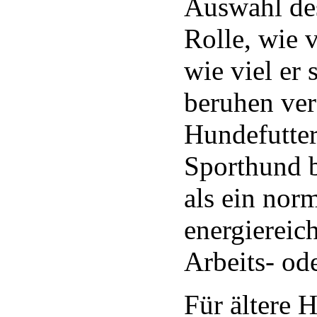
Auswahl des
Rolle, wie 
wie viel er
beruhen ver
Hundefutter
Sporthund b
als ein no
energiereic
Arbeits- od
Für ältere 