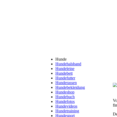
Hunde
Hundehalsband
Hundeleine
Hundebett
Hundefutter
Hunderassen
Hundebekleidung
Hundeshop
Hundebuch
Vo
Hundefotos
fi
Hundevideos
Hundetraining
De
Hundesport